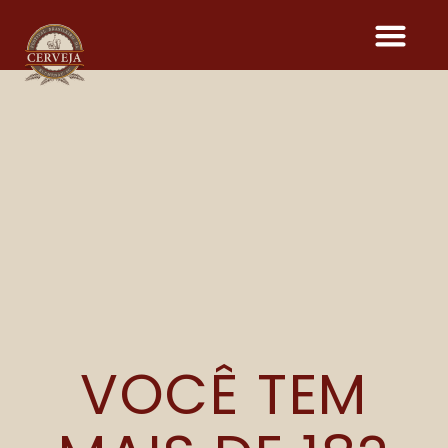
DIA:
7 DE FEVEREIRO DE
2025
PARQUE VILA GERMÂNICA, EM
BLUMENAU (SC), COMEÇA A RECEBER
DECORAÇÃO TEMÁTICA DO FESTIVAL
BRASILEIRO DA CERVEJA
VOCÊ TEM