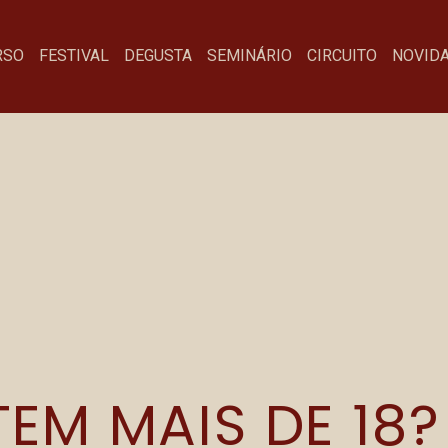
RSO
FESTIVAL
DEGUSTA
SEMINÁRIO
CIRCUITO
NOVID
BADEN CRISTAL
Menu
Fa
EM MAIS DE 18?
Festival
co
Degusta