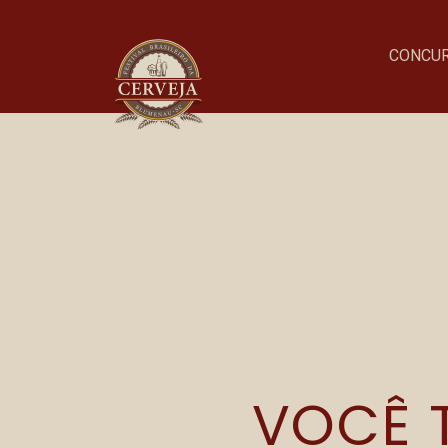
CONCU
Onde acontece o evento
Parque Vila Germânica
VOCÊ T
R. Alberto Stein, 199