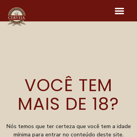
BOTO ROSA
VOCÊ TEM
Onde acontece o evento
Parque Vila Germânica
R. Alberto Stein, 199
MAIS DE 18?
Velha, Blumenau–SC
Menu
Festival
Nós temos que ter certeza que você tem a idade
Degusta
mínima para entrar no conteúdo deste site.