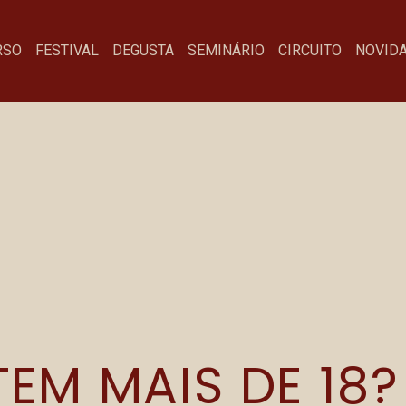
RSO
FESTIVAL
DEGUSTA
SEMINÁRIO
CIRCUITO
NOVID
UAVA CHEESECA
Menu
Fa
EM MAIS DE 18?
Festival
co
Degusta