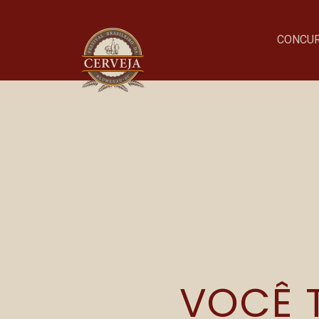
CONCU
G
Onde acontece o evento
Parque Vila Germânica
VOCÊ T
R. Alberto Stein, 199