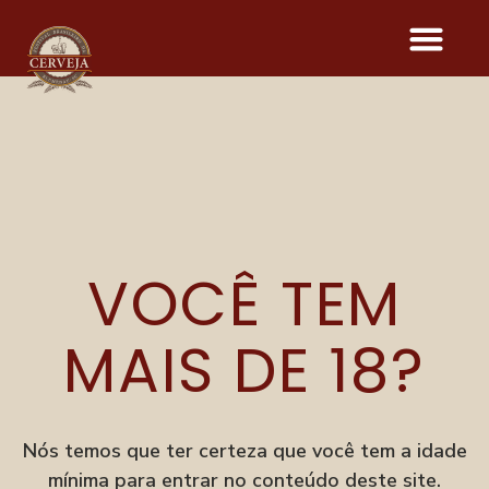
COLOMBINA
1929
VOCÊ TEM
MAIS DE 18?
Onde acontece o evento
Parque Vila Germânica
R. Alberto Stein, 199
Velha, Blumenau–SC
Nós temos que ter certeza que você tem a idade
mínima para entrar no conteúdo deste site.
Menu