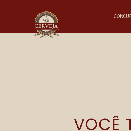
CONCU
TRO
Onde acontece o evento
Parque Vila Germânica
VOCÊ T
R. Alberto Stein, 199