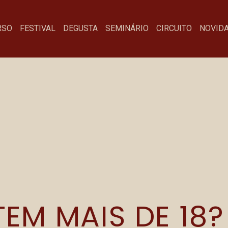
RSO
FESTIVAL
DEGUSTA
SEMINÁRIO
CIRCUITO
NOVID
PICAL SESSION
Menu
Fa
EM MAIS DE 18?
Festival
co
Degusta