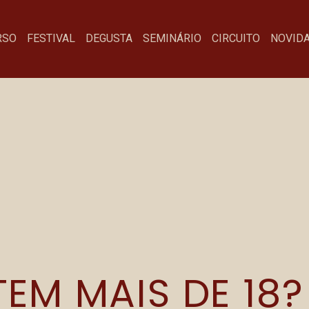
RSO
FESTIVAL
DEGUSTA
SEMINÁRIO
CIRCUITO
NOVID
RAGNAROK
Menu
Fa
EM MAIS DE 18?
Festival
co
Degusta