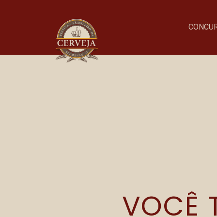
CONCU
Onde acontece o evento
Parque Vila Germânica
VOCÊ T
R. Alberto Stein, 199