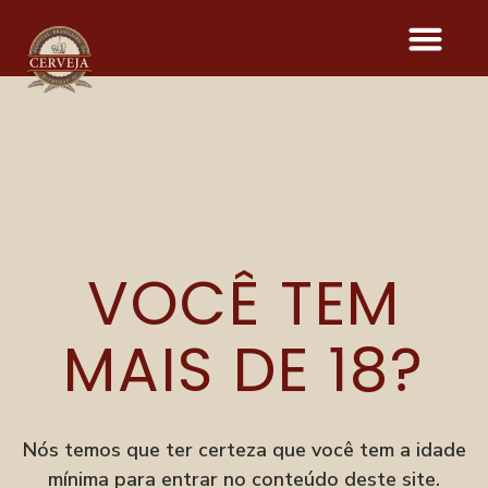
JUST BLACK
VOCÊ TEM
Onde acontece o evento
Parque Vila Germânica
R. Alberto Stein, 199
MAIS DE 18?
Velha, Blumenau–SC
Menu
Festival
Nós temos que ter certeza que você tem a idade
Degusta
mínima para entrar no conteúdo deste site.