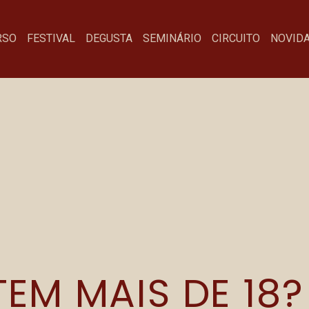
RSO
FESTIVAL
DEGUSTA
SEMINÁRIO
CIRCUITO
NOVID
KOCH IPA
Menu
Fa
EM MAIS DE 18?
Festival
co
Degusta