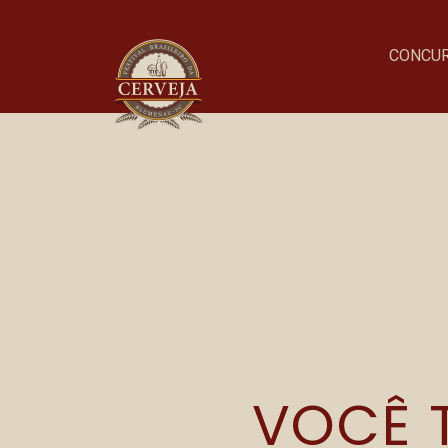
CONCU
Onde acontece o evento
Parque Vila Germânica
VOCÊ T
R. Alberto Stein, 199