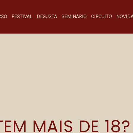
RSO
FESTIVAL
DEGUSTA
SEMINÁRIO
CIRCUITO
NOVID
CASCAHEL
Menu
Fa
EM MAIS DE 18?
Festival
co
Degusta