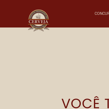
CONCU
Onde acontece o evento
Parque Vila Germânica
VOCÊ T
R. Alberto Stein, 199