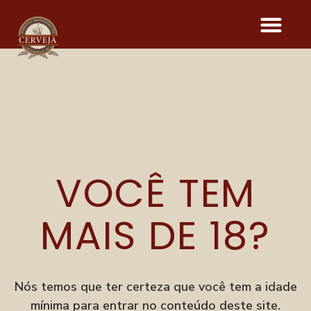
UNICORN
SESSION IPA
VOCÊ TEM
MAIS DE 18?
Onde acontece o evento
Parque Vila Germânica
R. Alberto Stein, 199
Velha, Blumenau–SC
Nós temos que ter certeza que você tem a idade
mínima para entrar no conteúdo deste site.
Menu