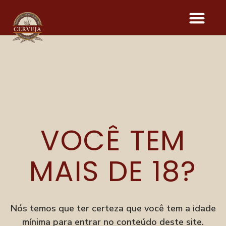
DISTURBED
VOCÊ TEM
Onde acontece o evento
Parque Vila Germânica
R. Alberto Stein, 199
MAIS DE 18?
Velha, Blumenau–SC
Menu
Festival
Nós temos que ter certeza que você tem a idade
Degusta
mínima para entrar no conteúdo deste site.