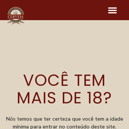
2 JAHRE
TRIPEL
VOCÊ TEM
MAIS DE 18?
Onde acontece o evento
Parque Vila Germânica
R. Alberto Stein, 199
Velha, Blumenau–SC
Nós temos que ter certeza que você tem a idade
mínima para entrar no conteúdo deste site.
Menu