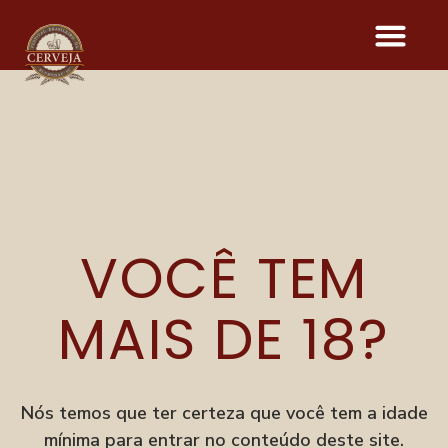
APA
VOCÊ TEM
Onde acontece o evento
Parque Vila Germânica
R. Alberto Stein, 199
MAIS DE 18?
Velha, Blumenau–SC
Menu
Festival
Nós temos que ter certeza que você tem a idade
Degusta
mínima para entrar no conteúdo deste site.