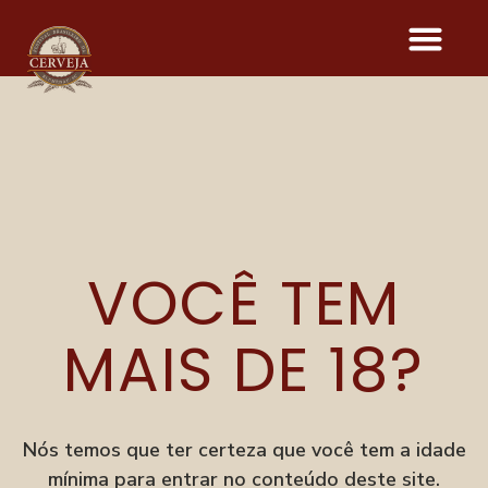
IPAZONA
VOCÊ TEM
Onde acontece o evento
Parque Vila Germânica
R. Alberto Stein, 199
MAIS DE 18?
Velha, Blumenau–SC
Menu
Festival
Nós temos que ter certeza que você tem a idade
Degusta
mínima para entrar no conteúdo deste site.