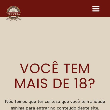
EVERMAINE
STRATA
VOCÊ TEM
MAIS DE 18?
Onde acontece o evento
Parque Vila Germânica
R. Alberto Stein, 199
Velha, Blumenau–SC
Nós temos que ter certeza que você tem a idade
mínima para entrar no conteúdo deste site.
Menu