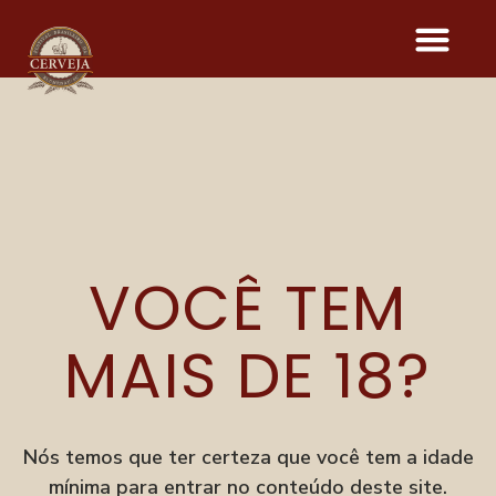
RAPSÓDIA
VOCÊ TEM
Onde acontece o evento
Parque Vila Germânica
R. Alberto Stein, 199
MAIS DE 18?
Velha, Blumenau–SC
Menu
Festival
Nós temos que ter certeza que você tem a idade
Degusta
mínima para entrar no conteúdo deste site.