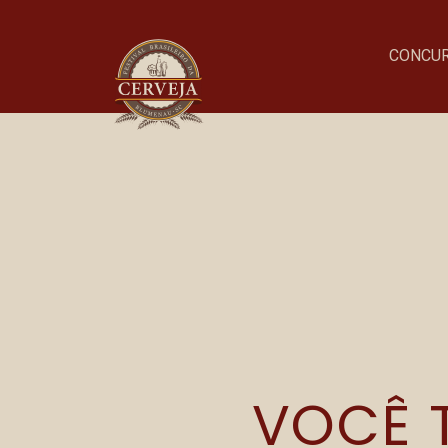
CONCU
FRUITED S
Onde acontece o evento
Parque Vila Germânica
VOCÊ T
R. Alberto Stein, 199