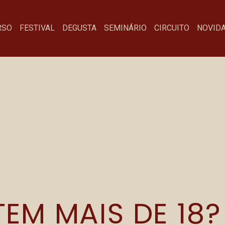
RSO
FESTIVAL
DEGUSTA
SEMINÁRIO
CIRCUITO
NOVID
OUR AMORA E 
Menu
Fa
EM MAIS DE 18?
Festival
co
Degusta