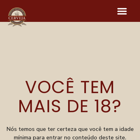
VÉIA VIAJA 2
VOCÊ TEM
Onde acontece o evento
Parque Vila Germânica
R. Alberto Stein, 199
MAIS DE 18?
Velha, Blumenau–SC
Menu
Festival
Nós temos que ter certeza que você tem a idade
Degusta
mínima para entrar no conteúdo deste site.