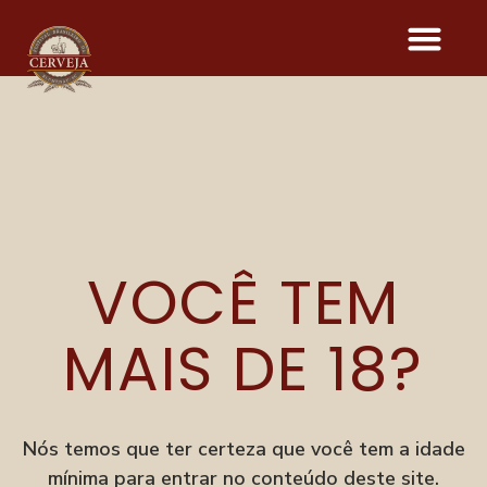
RIS
VOCÊ TEM
Onde acontece o evento
Parque Vila Germânica
R. Alberto Stein, 199
MAIS DE 18?
Velha, Blumenau–SC
Menu
Festival
Nós temos que ter certeza que você tem a idade
Degusta
mínima para entrar no conteúdo deste site.