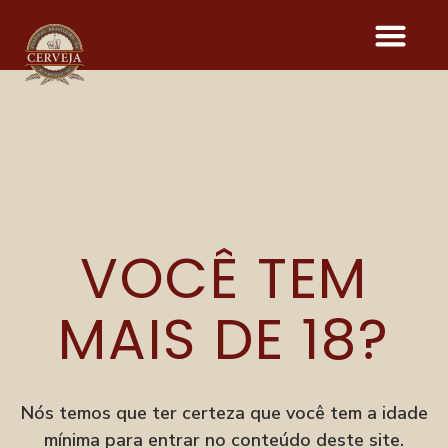
LEUVEN
PILSEN
VOCÊ TEM
CELEBRATION
MAIS DE 18?
Onde acontece o evento
Parque Vila Germânica
Nós temos que ter certeza que você tem a idade
R. Alberto Stein, 199
mínima para entrar no conteúdo deste site.