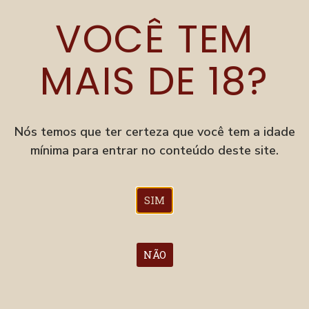
KISS ATÔMICO
VOCÊ TEM
CATHARINA SOUR - MARACUJA E
CUPUAÇU
MAIS DE 18?
ESTANDE 80
Nós temos que ter certeza que você tem a idade
mínima para entrar no conteúdo deste site.
SIM
JUICE DE JARRO
SESSION HAZY IPA - 5% - 30 IBUS
NÃO
ESTANDE 80