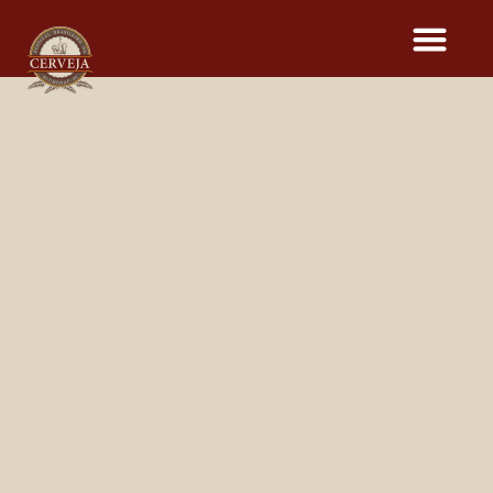
CERVEJAS DO
16º FESTIVAL BRASILEIRO
DA CERVEJA
Dia
12
13
14
15
Cervejaria