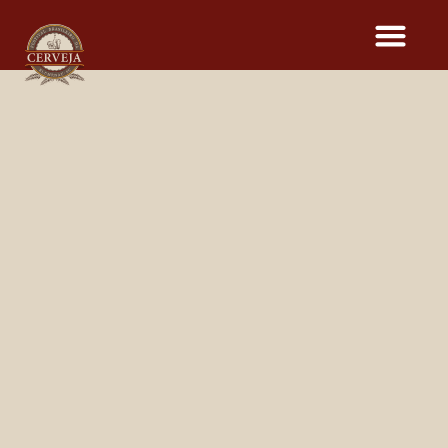
CERVEJAS DO
16º FESTIVAL BRASILEIRO
DA CERVEJA
Dia
12
13
14
15
Cervejaria