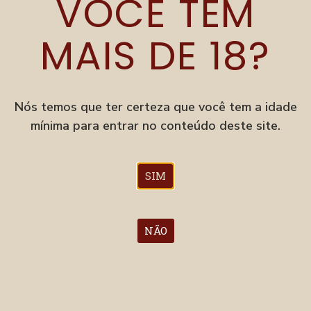
VOCÊ TEM
IPA INDIA PALE ALE
Ipa India Pale Ale
MAIS DE 18?
ESTANDE 103
Nós temos que ter certeza que você tem a idade
mínima para entrar no conteúdo deste site.
SIM
IMPERIAL STOUT BARREL AGED
Imperial Stout Barrel Aged
NÃO
ESTANDE 103