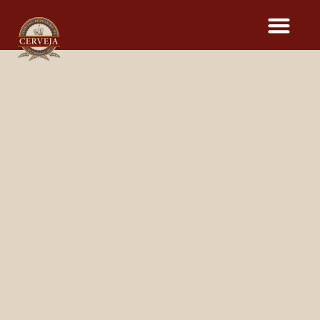
CERVEJAS DO
16º FESTIVAL BRASILEIRO
DA CERVEJA
Dia
12
13
14
15
Cervejaria