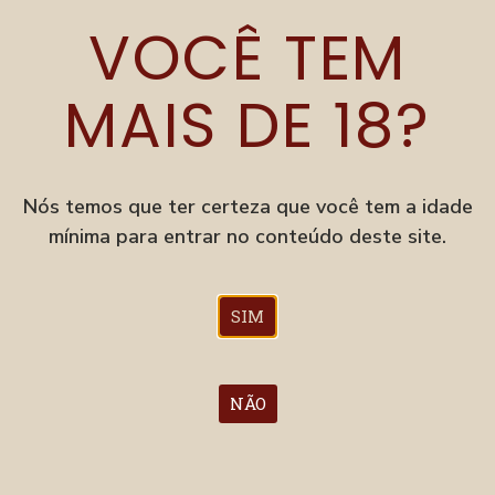
CORREDOR POLONÊS
VOCÊ TEM
Grodziskie (Cerveja Histórica Polonesa)
MAIS DE 18?
ESTANDE 179
Nós temos que ter certeza que você tem a idade
mínima para entrar no conteúdo deste site.
SIM
STOUT FRADE NEGRO
Cream Stout Or Sweet Stout
NÃO
ESTANDE 179