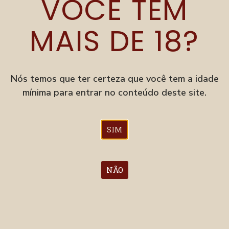
VOCÊ TEM
PENÉLOPE VIENA LAGER
Viena Lager
MAIS DE 18?
ESTANDE 36
Nós temos que ter certeza que você tem a idade
mínima para entrar no conteúdo deste site.
SIM
PENÉLOPE HAZZY IPA
IPA
NÃO
ESTANDE 36