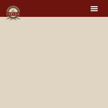
CERVEJAS DO
16º FESTIVAL BRASILEIRO
DA CERVEJA
Dia
12
13
14
15
Cervejaria