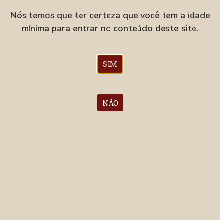
ZEIT WITBIER
Nós temos que ter certeza que você tem a idade
Witbier
mínima para entrar no conteúdo deste site.
ESTANDE 159
SIM
NÃO
ZEIT MUNICH HELLES
Munich Helles
ESTANDE 159