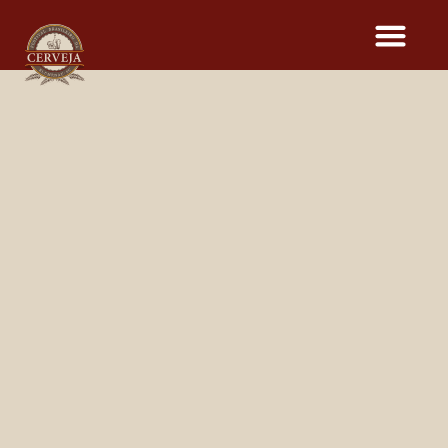
CERVEJAS DO
16º FESTIVAL BRASILEIRO
DA CERVEJA
Dia
12
13
14
15
Cervejaria