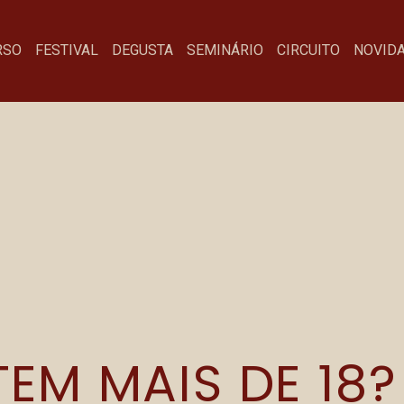
RTIFICAÇÃO
RSO
FESTIVAL
DEGUSTA
SEMINÁRIO
CIRCUITO
NOVID
E
Menu
Fa
Festival
co
Degusta
Te
Concurso
Seminário
Novidades
Credenciamento de Imprensa
Comunicação Visual Concurso
EM MAIS DE 18?