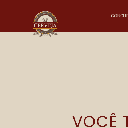
EXAME CE
CONCU
CICERON
Onde acontece o evento
Parque Vila Germânica
R. Alberto Stein, 199
Velha, Blumenau–SC
VOCÊ T