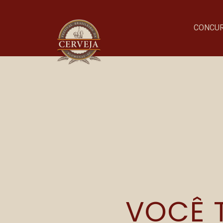
PROCESSO
CONCU
Onde acontece o evento
Parque Vila Germânica
R. Alberto Stein, 199
Velha, Blumenau–SC
VOCÊ T