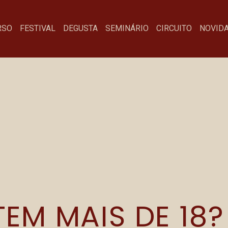
 DE LIMPEZA
RSO
FESTIVAL
DEGUSTA
SEMINÁRIO
CIRCUITO
NOVID
Menu
Fa
Festival
co
Degusta
Te
Concurso
Seminário
Novidades
Credenciamento de Imprensa
Comunicação Visual Concurso
EM MAIS DE 18?