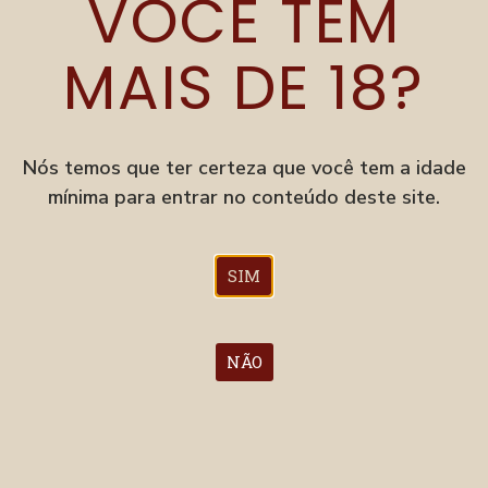
VOCÊ TEM
APA
APA
MAIS DE 18?
ESTANDE 63
Nós temos que ter certeza que você tem a idade
mínima para entrar no conteúdo deste site.
SIM
IPA
IPA
NÃO
ESTANDE 63