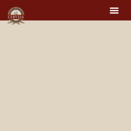
CERVEJAS DO
16º FESTIVAL BRASILEIRO
DA CERVEJA
Dia
12
13
14
15
Cervejaria